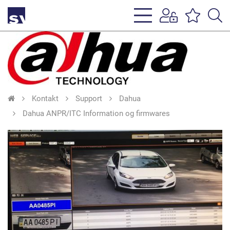
s
li
Kontakt
Support
Dahua
Dahua ANPR/ITC Information og firmwares