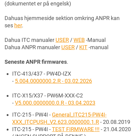
(dokumentet er på engelsk)
Dahuas hjemmeside sektion omkring ANPR kan
ses
her
.
Dahua ITC manualer
USER
/
WEB
-Manual
Dahua ANPR manualer
USER
/
KIT
-manual
Seneste ANPR firmwares
.
ITC-413/437 - PW4D-IZX
-
5.004.0000000.2.R - 03.02.2026
ITC-X15/X37 - PW6M-XXX-C2
-
V5.000.0000000.0.R - 03.04.2023
ITC-215 - PW4I -
General_ITC215-PW4I-
XXX_ITCPUSH_V2.623.0000000.1.R
- 20.08.2019
ITC-215 - PW4I -
TEST FIRMWARE !!!
- 21.04.2020