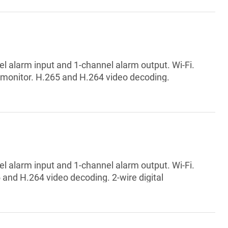
l alarm input and 1-channel alarm output. Wi-Fi.
 monitor. H.265 and H.264 video decoding.
-performance and cost-effective.
l alarm input and 1-channel alarm output. Wi-Fi.
 and H.264 video decoding. 2-wire digital
ve period. High-performance and cost-effective.