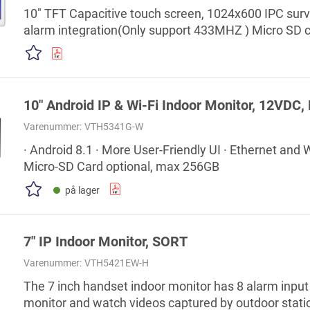
10" TFT Capacitive touch screen, 1024x600 IPC surve
alarm integration(Only support 433MHZ ) Micro SD 
needed)
10" Android IP & Wi-Fi Indoor Monitor, 12VDC,
Varenummer:
VTH5341G-W
· Android 8.1 · More User-Friendly UI · Ethernet and 
Micro-SD Card optional, max 256GB
på lager
7" IP Indoor Monitor, SORT
Varenummer:
VTH5421EW-H
The 7 inch handset indoor monitor has 8 alarm input p
monitor and watch videos captured by outdoor stations