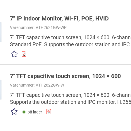
7" IP Indoor Monitor, WI-FI, POE, HVID
Varenummer:
VTH2621GW-WP
7" TFT capacitive touch screen, 1024 × 600. 6-channe
Standard PoE. Supports the outdoor station and IPC
Customize DND mode and the effective period. High
7" TFT capacitive touch screen, 1024 × 600
Varenummer:
VTH2622GW-W
7" TFT capacitive touch screen, 1024 × 600. 6-channe
Supports the outdoor station and IPC monitor. H.265
communication. Customize DND mode and the effecti
på lager