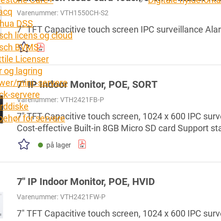
acq
Varenummer:
VTH1550CH-S2
hua DSS
7" TFT Capacitive touch screen IPC surveillance Ala
sch licens og cloud
sch BVMS
tile Licenser
 og lagring
wer/mini -servere
7" IP Indoor Monitor, POE, SORT
ck-servere
Varenummer:
VTH2421FB-P
rddiske
7" TFT Capacitive touch screen, 1024 x 600 IPC surv
lbehør for servere
Cost-effective Built-in 8GB Micro SD card Support s
på lager
7" IP Indoor Monitor, POE, HVID
Varenummer:
VTH2421FW-P
7" TFT Capacitive touch screen, 1024 x 600 IPC surv