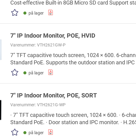
Cost-effective Built-in 8GB Micro SD card Support s
på lager
7" IP Indoor Monitor, POE, HVID
Varenummer:
VTH2621GW-P
7" TFT capacitive touch screen, 1024 × 600. 6-chann
Standard PoE. Supports the outdoor station and IPC
Customize DND mode and the effective period. High
på lager
7" IP Indoor Monitor, POE, SORT
Varenummer:
VTH2621G-WP
· 7" TFT capacitive touch screen, 1024 × 600. · 6-ch
Standard PoE. · Door station and IPC monitor. · H.2
cost-effective.
på lager