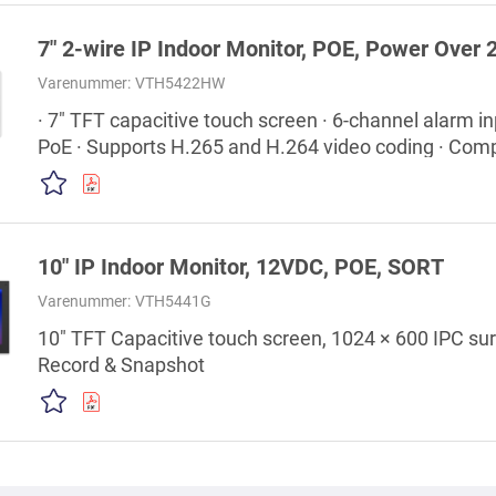
7" 2-wire IP Indoor Monitor, POE, Power Over 
Varenummer:
VTH5422HW
· 7" TFT capacitive touch screen · 6-channel alarm i
PoE · Supports H.265 and H.264 video coding · Compa
Power over two-wire switch · Call management center
2.5D screen glass
10" IP Indoor Monitor, 12VDC, POE, SORT
Varenummer:
VTH5441G
10" TFT Capacitive touch screen, 1024 × 600 IPC su
Record & Snapshot