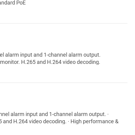
tandard PoE
el alarm input and 1-channel alarm output.
 monitor. H.265 and H.264 video decoding.
-performance and cost-effective.
annel alarm input and 1-channel alarm output. ·
65 and H.264 video decoding. · High performance &