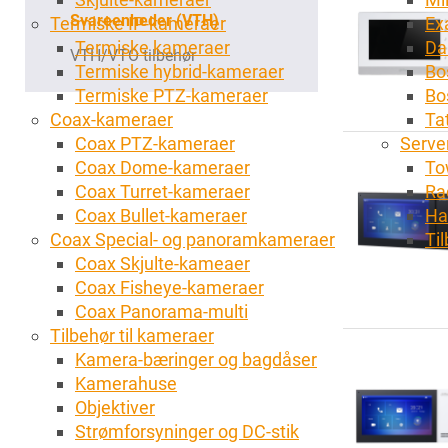
Svareenheder (VTH)
Termiske IP-kameraer
Ex
Termiske kameraer
Da
VTH/VTO tilbehør
Termiske hybrid-kameraer
Bo
Termiske PTZ-kameraer
Bo
Coax-kameraer
Tat
Coax PTZ-kameraer
Server
Coax Dome-kameraer
To
Coax Turret-kameraer
Ra
Coax Bullet-kameraer
Ha
Coax Special- og panoramkameraer
Ti
Coax Skjulte-kameaer
Coax Fisheye-kameraer
Coax Panorama-multi
Tilbehør til kameraer
Kamera-bæringer og bagdåser
Kamerahuse
Objektiver
Strømforsyninger og DC-stik