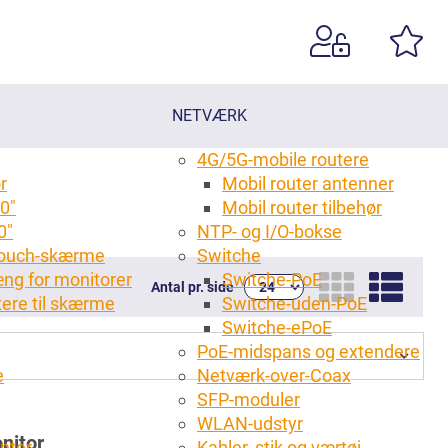
NETVÆRK
4G/5G-mobile routere
r
Mobil router antenner
0"
Mobil router tilbehør
0"
NTP- og I/O-bokse
 touch-skærme
Switche
ng for monitorer
Switche-PoE
Antal pr. side
tere til skærme
Switche-uden-PoE
g
Switche-ePoE
PoE-midspans og extendere
e
Netværk-over-Coax
SFP-moduler
WLAN-udstyr
nitor
anter
Kabler, stik og værtøj