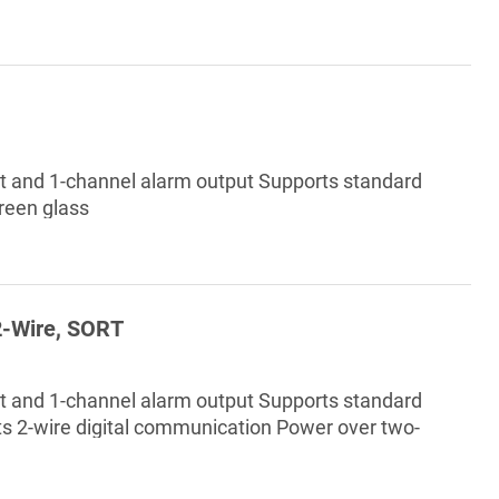
ut and 1-channel alarm output Supports standard
reen glass
 2-Wire, SORT
ut and 1-channel alarm output Supports standard
s 2-wire digital communication Power over two-
pports daisy chain topology 2.5D screen glass