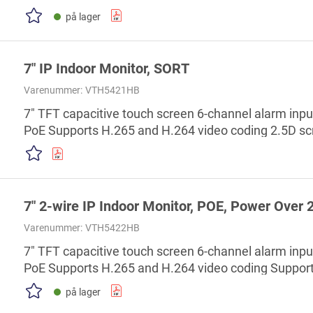
governments, schools, factories, and more.
på lager
7" IP Indoor Monitor, SORT
Varenummer:
VTH5421HB
7" TFT capacitive touch screen 6-channel alarm inp
PoE Supports H.265 and H.264 video coding 2.5D sc
7" 2-wire IP Indoor Monitor, POE, Power Over
Varenummer:
VTH5422HB
7" TFT capacitive touch screen 6-channel alarm inp
PoE Supports H.265 and H.264 video coding Support
wire switch Call management center with one tap Su
på lager