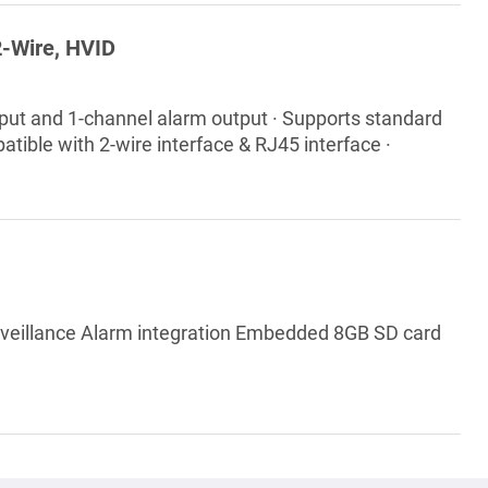
2-Wire, HVID
nput and 1-channel alarm output · Supports standard
tible with 2-wire interface & RJ45 interface ·
 with one tap · Supports daisy chain topology ·
rveillance Alarm integration Embedded 8GB SD card