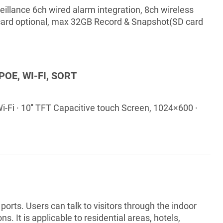
illance 6ch wired alarm integration, 8ch wireless
card optional, max 32GB Record & Snapshot(SD card
 POE, WI-FI, SORT
Wi-Fi · 10'' TFT Capacitive touch Screen, 1024×600 ·
orts. Users can talk to visitors through the indoor
. It is applicable to residential areas, hotels,