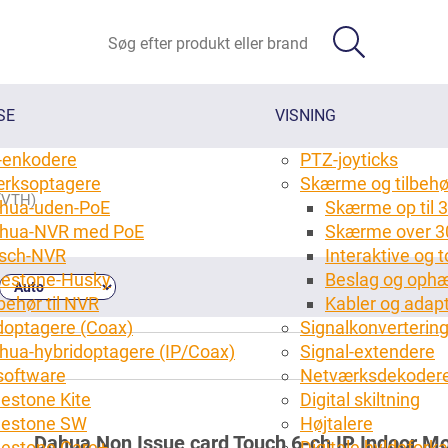
SE
VISNING
-enkodere
PTZ-joyticks
rksoptagere
Skærme og tilbehø
(VTH)
hua-uden-PoE
Skærme op til 3
hua-NVR med PoE
Skærme over 3
sch-NVR
Interaktive og
lestone-Husky
Beslag og ophæ
behør til NVR
Kabler og adap
doptagere (Coax)
Signalkonverterin
hua-hybridoptagere (IP/Coax)
Signal-extendere
oftware
Netværksdekoder
lestone Kite
Digital skiltning
(16)
lestone SW
Højtalere
Dahua Non Issue card Touch 6-ch IP Indoor Mo
lestone Care+
Digitale hyldefork