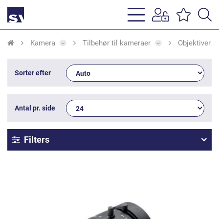
s
li
Kamera
Tilbehør til kameraer
Objektiver
Sorter efter
Antal pr. side
Filters