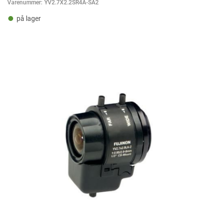
Varenummer:
YV2.7X2.2SR4A-SA2
på lager