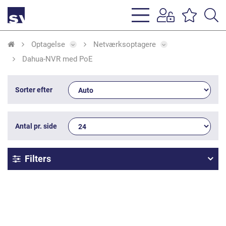
s
li
Optagelse
Netværksoptagere
Dahua-NVR med PoE
Sorter efter
Antal pr. side
Filters