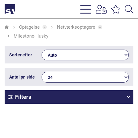
s
li
Optagelse
Netværksoptagere
Milestone-Husky
Sorter efter
Antal pr. side
Filters