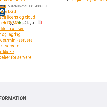
acq
Varenummer:
LCT408-201
hua DSS
sch licens og cloud
sch BVMS
på lager
tile Licenser
 og lagring
wer/mini -servere
ck-servere
rddiske
lbehør for servere
NFORMATION