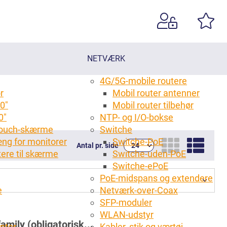
NETVÆRK
4G/5G-mobile routere
r
Mobil router antenner
0"
Mobil router tilbehør
0"
NTP- og I/O-bokse
 touch-skærme
Switche
ng for monitorer
Switche-PoE
Antal pr. side
tere til skærme
Switche-uden-PoE
g
Switche-ePoE
PoE-midspans og extendere
e
Netværk-over-Coax
SFP-moduler
WLAN-udstyr
mily (obligatorisk...
anter
Kabler, stik og værtøj