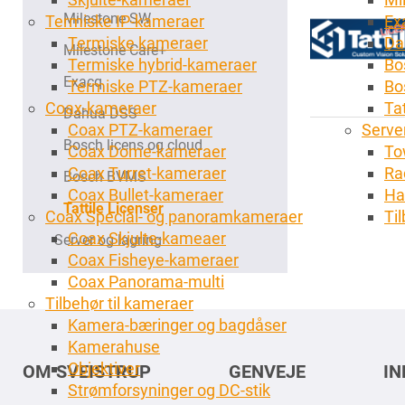
Milestone SW
Termiske IP-kameraer
Ex
Termiske kameraer
Da
Milestone Care+
Termiske hybrid-kameraer
Bo
Exacq
Termiske PTZ-kameraer
Bo
Coax-kameraer
Tat
Dahua DSS
Coax PTZ-kameraer
Server
Bosch licens og cloud
Coax Dome-kameraer
To
Coax Turret-kameraer
Ra
Bosch BVMS
Coax Bullet-kameraer
Ha
Tattile Licenser
Coax Special- og panoramkameraer
Ti
Coax Skjulte-kameaer
Server og lagring
Coax Fisheye-kameraer
Coax Panorama-multi
Tilbehør til kameraer
Kamera-bæringer og bagdåser
Kamerahuse
Objektiver
OM SVEISTRUP
GENVEJE
I
Strømforsyninger og DC-stik