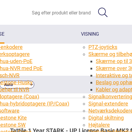
SE
VISNING
-enkodere
PTZ-joyticks
rksoptagere
Skærme og tilbehø
r
hua-uden-PoE
Skærme op til 3
hua-NVR med PoE
Skærme over 3
sch-NVR
Interaktive og
lestone-Husky
Beslag og ophæ
behør til NVR
Kabler og adap
doptagere (Coax)
Signalkonverterin
hua-hybridoptagere (IP/Coax)
Signal-extendere
oftware
Netværksdekoder
lestone Kite
Digital skiltning
5)
lestone SW
Højtalere
Tattile 1 Year STARK - UP License Basic MK2 fa
lestone Care+
Digitale hyldefork