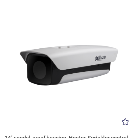
14" vandal-proof housing, Heater, Sprinkler control,