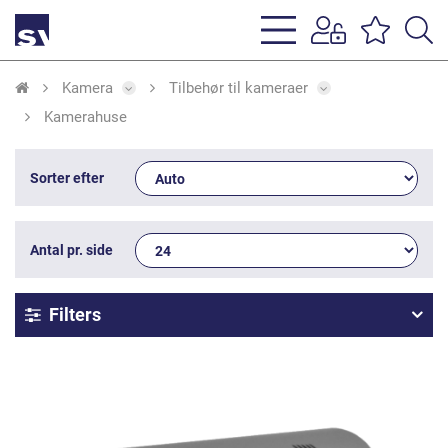
s
li
Kamera
Tilbehør til kameraer
Kamerahuse
Sorter efter
Antal pr. side
Filters