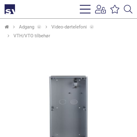
s
li
Adgang
Video-dørtelefoni
VTH/VTO tilbehør