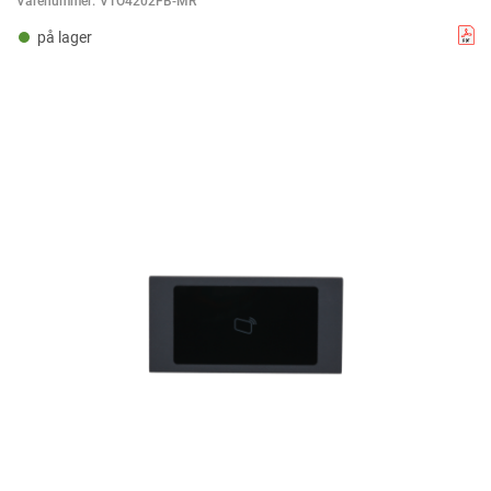
Varenummer:
VTO4202FB-MR
på lager