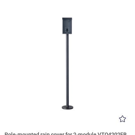
Pole-mounted rain cover for 2-module VTO4202FB