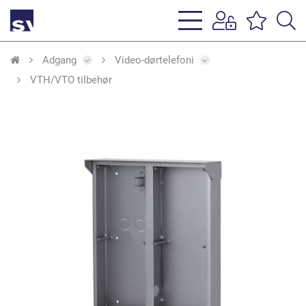
s
li
Adgang
Video-dørtelefoni
VTH/VTO tilbehør