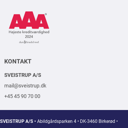
AAA
Logo
Square
2024
DK
KONTAKT
SVEISTRUP A/S
mail@sveistrup.dk
+45 45 90 70 00
SVEISTRUP A/S •
Abildgårdsparken 4 • DK-3460 Birkerød •