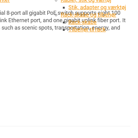
Stik, adapter og værktøj
al 8-port all gigabit PoE switch supports eight 100
Rack-skabe og tilbehør
k Ethernet port, and one gigabit uplink fiber port. It
Rack-skabe
 such as scenic spots, transportation, energy, and
Tilbehør til rack