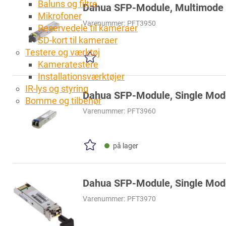
Baluns og filtre
Dahua SFP-Module, Multimode 
Mikrofoner
Varenummer:
PFT3950
Reservedele til kameraer
SD-kort til kameraer
Testere og værktøj
Kameratestere
Installationsværktøjer
IR-lys og styring
Dahua SFP-Module, Single Mod
Bomme og tilbehør
Varenummer:
PFT3960
på lager
Dahua SFP-Module, Single Mod
Varenummer:
PFT3970