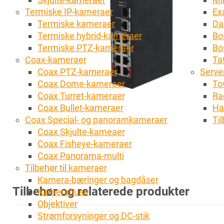
Termiske IP-kameraer
Ex
Termiske kameraer
Da
Termiske hybrid-kameraer
Bo
Termiske PTZ-kameraer
Bo
Coax-kameraer
Tat
Coax PTZ-kameraer
Server
Coax Dome-kameraer
To
Coax Turret-kameraer
Ra
Coax Bullet-kameraer
Ha
Coax Special- og panoramkameraer
Ti
Coax Skjulte-kameaer
Coax Fisheye-kameraer
Coax Panorama-multi
Tilbehør til kameraer
Kamera-bæringer og bagdåser
Tilbehør og relaterede produkter
Kamerahuse
Objektiver
Strømforsyninger og DC-stik