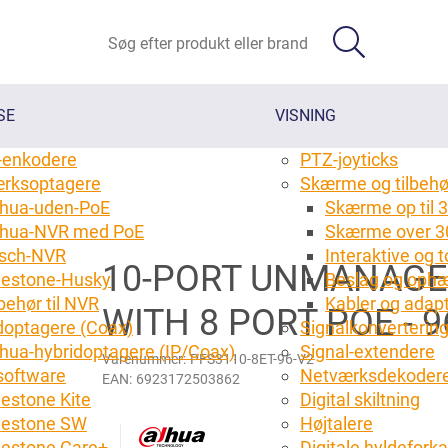
SE
VISNING
-enkodere
PTZ-joyticks
rksoptagere
Skærme og tilbehø
hua-uden-PoE
Skærme op til 3
hua-NVR med PoE
Skærme over 3
sch-NVR
Interaktive og
10-PORT UNMANAGE
lestone-Husky
Beslag og ophæ
behør til NVR
Kabler og adap
WITH 8 PORT POE - 
doptagere (Coax)
Signalkonverterin
hua-hybridoptagere (IP/Coax)
Signal-extendere
Varenummer:
PFS3110-8ET-96-V2
oftware
Netværksdekoder
EAN:
6923172503862
lestone Kite
Digital skiltning
lestone SW
Højtalere
lestone Care+
Digitale hyldefork