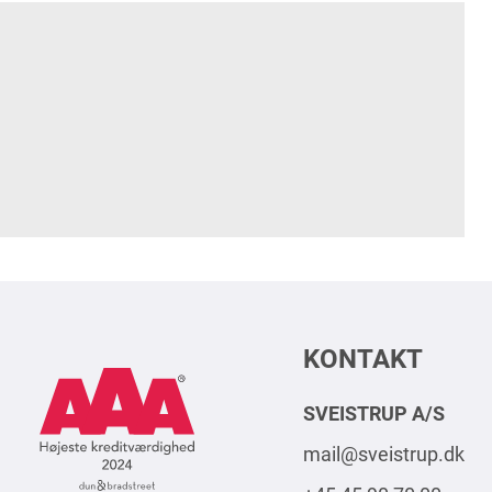
KONTAKT
AAA
Logo
SVEISTRUP A/S
Square
mail@sveistrup.dk
2024