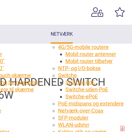
NETVÆRK
4G/5G-mobile routere
r
Mobil router antenner
0"
Mobil router tilbehør
0"
NTP- og I/O-bokse
 touch-skærme
Switche
D HARDENED SWITCH
ng for monitorer
Switche-PoE
tere til skærme
Switche-uden-PoE
96W
g
Switche-ePoE
PoE-midspans og extendere
e
Netværk-over-Coax
SFP-moduler
WLAN-udstyr
anter
Kabler, stik og værtøj