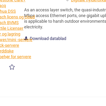
acq
As an access layer switch, the quasi-industri
hua DSS
Mbps access Ethernet ports, one gigabit uplin
sch licens og cloud
is applicable to harsh outdoor environments
sch BVMS
electricity.
tile Licenser
 og lagring
Download datablad
wer/mini -servere
ck-servere
rddiske
lbehør for servere