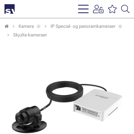
s
li
Kamera
IP Special- og panoramkameraer
Skjulte-kameraer