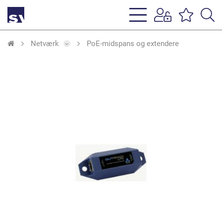
s
li
Netværk
PoE-midspans og extendere