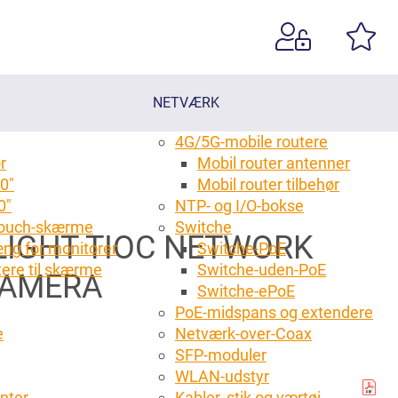
NETVÆRK
4G/5G-mobile routere
r
Mobil router antenner
0"
Mobil router tilbehør
0"
NTP- og I/O-bokse
 touch-skærme
Switche
LIGHT TIOC NETWORK
ng for monitorer
Switche-PoE
tere til skærme
Switche-uden-PoE
CAMERA
g
Switche-ePoE
PoE-midspans og extendere
e
Netværk-over-Coax
SFP-moduler
WLAN-udstyr
anter
Kabler, stik og værtøj