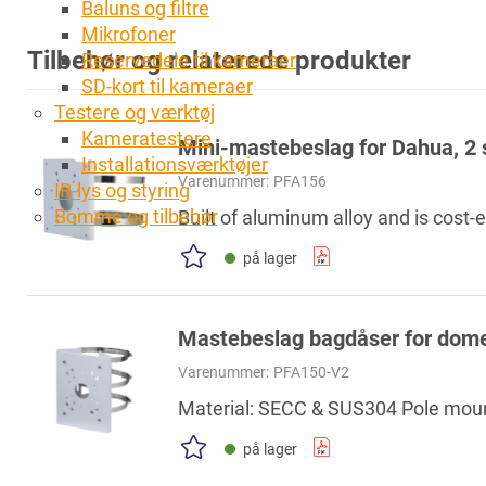
Baluns og filtre
Mikrofoner
Tilbehør og relaterede produkter
Reservedele til kameraer
SD-kort til kameraer
Testere og værktøj
Kameratestere
Mini-mastebeslag for Dahua, 2
Installationsværktøjer
Varenummer:
PFA156
IR-lys og styring
Bomme og tilbehør
Built of aluminum alloy and is cost-e
på lager
Mastebeslag bagdåser for dome/
Varenummer:
PFA150-V2
Material: SECC & SUS304 Pole moun
på lager