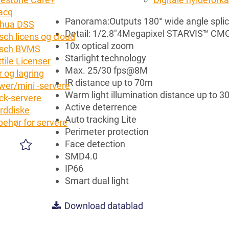
acq
Panorama:Outputs 180° wide angle spli
hua DSS
Detail: 1/2.8"4Megapixel STARVIS™ CM
sch licens og cloud
10x optical zoom
sch BVMS
Starlight technology
tile Licenser
Max. 25/30 fps@8M
 og lagring
IR distance up to 70m
wer/mini -servere
Warm light illumination distance up to 
ck-servere
Active deterrence
rddiske
Auto tracking Lite
lbehør for servere
Perimeter protection
Face detection
SMD4.0
IP66
Smart dual light
Download datablad