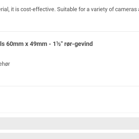
al, it is cost-effective. Suitable for a variety of cameras 
ls 60mm x 49mm - 1½" rør-gevind
ehør