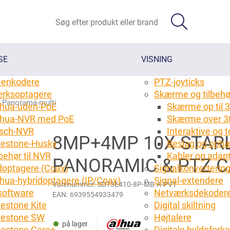
SE
VISNING
-enkodere
PTZ-joyticks
rksoptagere
Skærme og tilbehø
Panorama-multi
hua-uden-PoE
Skærme op til 3
hua-NVR med PoE
Skærme over 3
sch-NVR
Interaktive og
8MP+4MP 10X STAR
lestone-Husky
Beslag og ophæ
behør til NVR
Kabler og adap
PANORAMIC & PTZ 
doptagere (Coax)
Signalkonverterin
hua-hybridoptagere (IP/Coax)
Signal-extendere
Varenummer:
SDT3E410-8P-MB-A-PV1
oftware
Netværksdekoder
EAN:
6939554933479
lestone Kite
Digital skiltning
lestone SW
Højtalere
på lager
lestone Care+
Digitale hyldefork