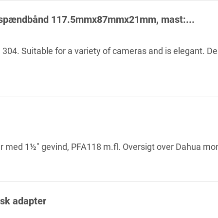
 2 spændbånd 117.5mmx87mmx21mm, mast:...
4. Suitable for a variety of cameras and is elegant. Des
er med 1½" gevind, PFA118 m.fl. Oversigt over Dahua mon
sk adapter