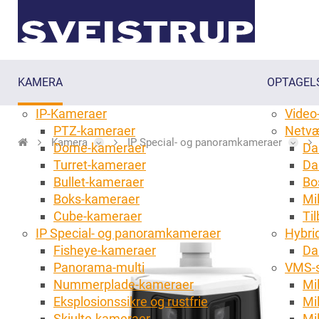
KAMERA
OPTAGEL
IP-Kameraer
Video
PTZ-kameraer
Netvæ
Kamera
IP Special- og panoramkameraer
Dome-kameraer
Da
Turret-kameraer
Da
Bullet-kameraer
Bo
Boks-kameraer
Mi
Cube-kameraer
Til
IP Special- og panoramkameraer
Hybri
Fisheye-kameraer
Da
Panorama-multi
VMS-s
Nummerplade-kameraer
Mi
Eksplosionssikre og rustfrie
Mi
Skjulte-kameraer
Mi