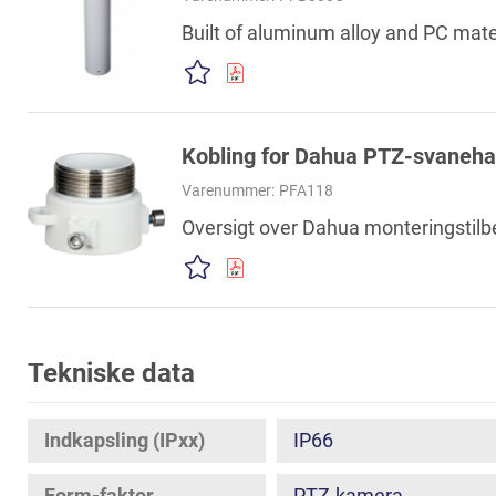
Built of aluminum alloy and PC materi
Kobling for Dahua PTZ-svaneha
Varenummer:
PFA118
Oversigt over Dahua monteringstilb
Tekniske data
Indkapsling (IPxx)
IP66
Form-faktor
PTZ-kamera