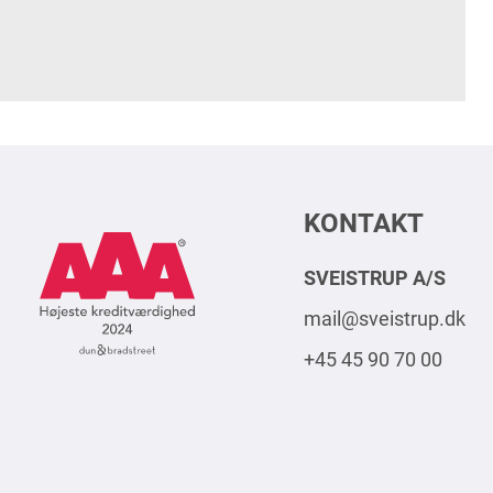
KONTAKT
AAA
Logo
SVEISTRUP A/S
Square
mail@sveistrup.dk
2024
+45 45 90 70 00
DK