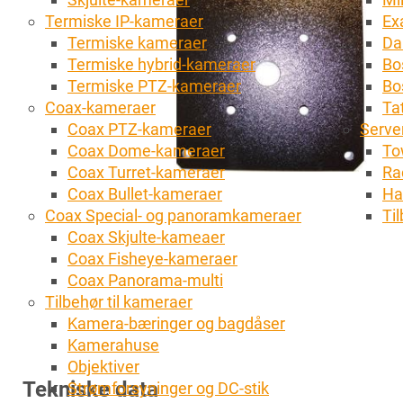
Termiske IP-kameraer
Ex
Termiske kameraer
Da
Termiske hybrid-kameraer
Bo
Termiske PTZ-kameraer
Bo
Coax-kameraer
Tat
Coax PTZ-kameraer
Server
Coax Dome-kameraer
To
Coax Turret-kameraer
Ra
Coax Bullet-kameraer
Ha
Coax Special- og panoramkameraer
Ti
Coax Skjulte-kameaer
Coax Fisheye-kameraer
Coax Panorama-multi
Tilbehør til kameraer
Kamera-bæringer og bagdåser
Kamerahuse
Objektiver
Tekniske data
Strømforsyninger og DC-stik