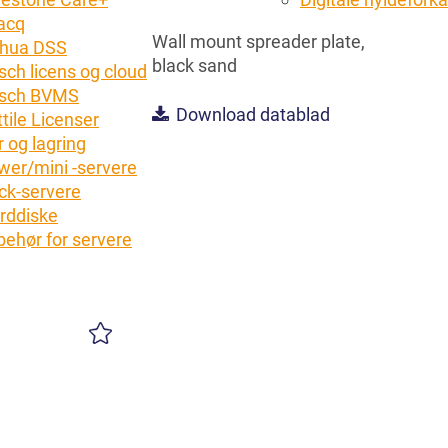
acq
Wall mount spreader plate,
hua DSS
black sand
sch licens og cloud
sch BVMS
Download datablad
tile Licenser
 og lagring
wer/mini -servere
ck-servere
rddiske
lbehør for servere