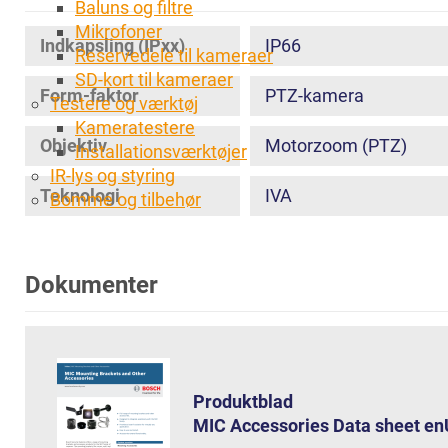
Baluns og filtre
Mikrofoner
Indkapsling (IPxx)
IP66
Reservedele til kameraer
SD-kort til kameraer
Form-faktor
PTZ-kamera
Testere og værktøj
Kameratestere
Objektiv
Motorzoom (PTZ)
Installationsværktøjer
IR-lys og styring
Teknologi
IVA
Bomme og tilbehør
Dokumenter
Produktblad
MIC Accessories Data sheet 