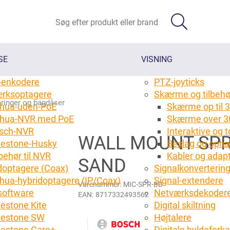
SE
VISNING
-enkodere
PTZ-joyticks
rksoptagere
Skærme og tilbehø
ringer og bagdåser
hua-uden-PoE
Skærme op til 3
hua-NVR med PoE
Skærme over 3
sch-NVR
Interaktive og
WALL MOUNT SPR
lestone-Husky
Beslag og ophæ
behør til NVR
Kabler og adap
SAND
doptagere (Coax)
Signalkonverterin
hua-hybridoptagere (IP/Coax)
Signal-extendere
Varenummer:
MIC-SPR-BD
oftware
Netværksdekoder
EAN:
8717332493562
lestone Kite
Digital skiltning
lestone SW
Højtalere
lestone Care+
Digitale hyldefork