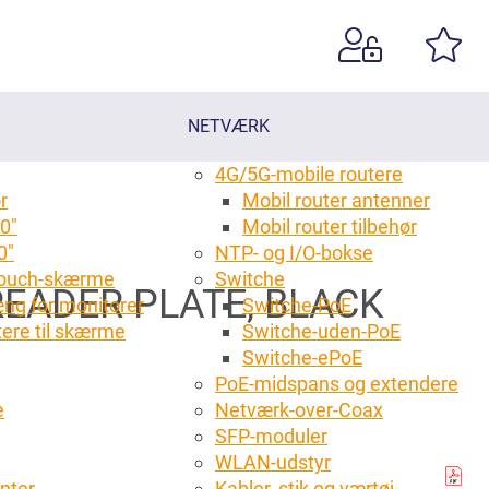
NETVÆRK
4G/5G-mobile routere
r
Mobil router antenner
0"
Mobil router tilbehør
0"
NTP- og I/O-bokse
 touch-skærme
Switche
EADER PLATE, BLACK
ng for monitorer
Switche-PoE
tere til skærme
Switche-uden-PoE
g
Switche-ePoE
PoE-midspans og extendere
e
Netværk-over-Coax
SFP-moduler
WLAN-udstyr
anter
Kabler, stik og værtøj