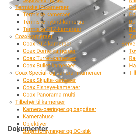
Termiske IP-kameraer
Ex
Termiske kameraer
Da
Termiske hybrid-kameraer
Bo
Termiske PTZ-kameraer
Bo
Coax-kameraer
Tat
Coax PTZ-kameraer
Server
Coax Dome-kameraer
To
Coax Turret-kameraer
Ra
Coax Bullet-kameraer
Ha
Coax Special- og panoramkameraer
Ti
Coax Skjulte-kameaer
Coax Fisheye-kameraer
Coax Panorama-multi
Tilbehør til kameraer
Kamera-bæringer og bagdåser
Kamerahuse
Objektiver
Dokumenter
Strømforsyninger og DC-stik