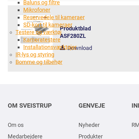
Baluns og filtre
Mikrofoner
Reservedele til kameraer
SD-kort til kameraer
Produktblad
Testere og værktøj
ASF280ZL
Kameratestere
Installationsværktøjer
Download
IR-lys og styring
Bomme og tilbehør
OM SVEISTRUP
GENVEJE
I
Om os
Nyheder
RM
Medarbejdere
Produkter