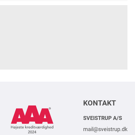
KONTAKT
AAA
Logo
SVEISTRUP A/S
Square
mail@sveistrup.dk