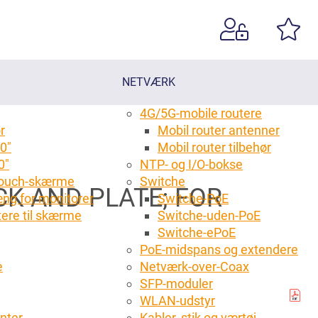
NETVÆRK
4G/5G-mobile routere
r
Mobil router antenner
0"
Mobil router tilbehør
0"
NTP- og I/O-bokse
 touch-skærme
Switche
CK AND PLATE; FOR
ng for monitorer
Switche-PoE
tere til skærme
Switche-uden-PoE
g
Switche-ePoE
PoE-midspans og extendere
e
Netværk-over-Coax
SFP-moduler
WLAN-udstyr
anter
Kabler, stik og værtøj