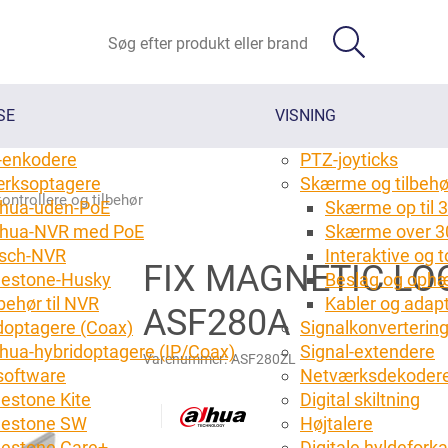
SE
VISNING
-enkodere
PTZ-joyticks
rksoptagere
Skærme og tilbehø
ontrollere og tilbehør
hua-uden-PoE
Skærme op til 3
hua-NVR med PoE
Skærme over 3
sch-NVR
Interaktive og
FIX MAGNETIC LO
lestone-Husky
Beslag og ophæ
behør til NVR
Kabler og adap
ASF280A
doptagere (Coax)
Signalkonverterin
hua-hybridoptagere (IP/Coax)
Signal-extendere
Varenummer:
ASF280ZL
oftware
Netværksdekoder
lestone Kite
Digital skiltning
lestone SW
Højtalere
lestone Care+
Digitale hyldefork