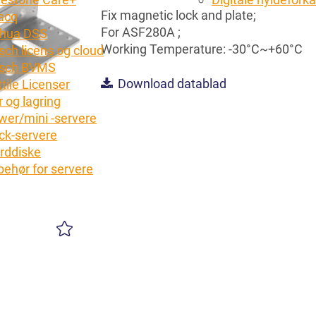
Fix magnetic lock and plate;
acq
For ASF280A ;
hua DSS
Working Temperature: -30°C~+60°C
sch licens og cloud
sch BVMS
Download datablad
tile Licenser
 og lagring
wer/mini -servere
ck-servere
rddiske
lbehør for servere