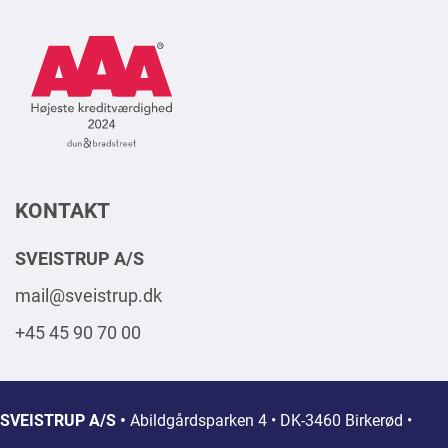
AAA
Logo
Square
2024
DK
KONTAKT
SVEISTRUP A/S
mail@sveistrup.dk
+45 45 90 70 00
SVEISTRUP A/S •
Abildgårdsparken 4 • DK-3460 Birkerød •